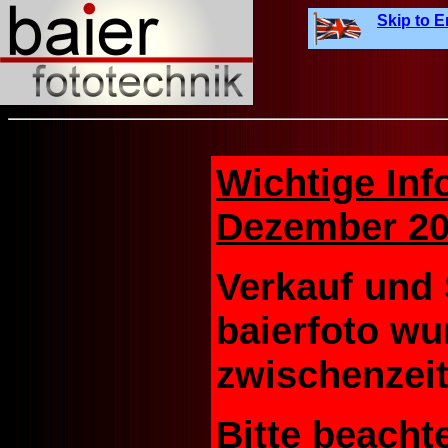
Skip to E
Wichtige Inf
Dezember 20
Verkauf und 
baierfoto wu
zwischenzeitl
Bitte beacht